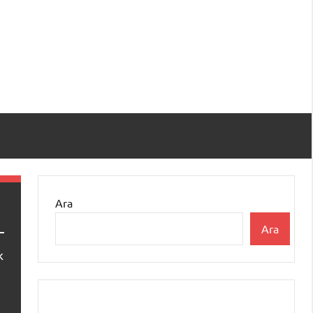
Ara
Ara
k