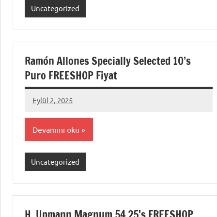
Uncategorized
Ramón Allones Specially Selected 10’s
Puro FREESHOP Fiyat
Eylül 2, 2025
admin
Devamını oku
Uncategorized
H. Upmann Magnum 54 25’s FREESHOP