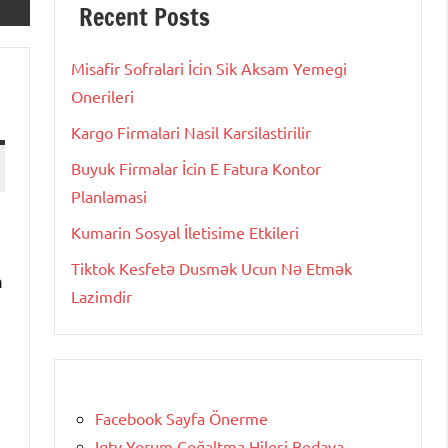
Recent Posts
Misafir Sofralari İcin Sik Aksam Yemegi
Onerileri
Kargo Firmalari Nasil Karsilastirilir
Buyuk Firmalar İcin E Fatura Kontor
Planlamasi
Kumarin Sosyal İletisime Etkileri
Tiktok Kesfetə Dusmək Ucun Nə Etmək
m
Lazimdir
Facebook Sayfa Önerme
Igtv Yorum Çoğaltma Hilesi Bedava