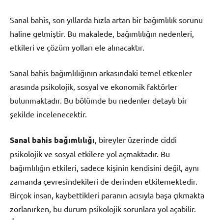
Sanal bahis, son yıllarda hızla artan bir bağımlılık sorunu
haline gelmiştir. Bu makalede, bağımlılığın nedenleri,
etkileri ve çözüm yolları ele alınacaktır.
Sanal bahis bağımlılığının arkasındaki temel etkenler
arasında psikolojik, sosyal ve ekonomik faktörler
bulunmaktadır. Bu bölümde bu nedenler detaylı bir
şekilde incelenecektir.
Sanal bahis bağımlılığı
, bireyler üzerinde ciddi
psikolojik ve sosyal etkilere yol açmaktadır. Bu
bağımlılığın etkileri, sadece kişinin kendisini değil, aynı
zamanda çevresindekileri de derinden etkilemektedir.
Birçok insan, kaybettikleri paranın acısıyla başa çıkmakta
zorlanırken, bu durum psikolojik sorunlara yol açabilir.