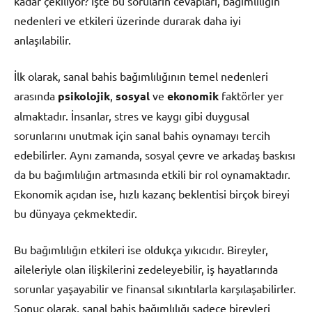
kadar çekiliyor? İşte bu soruların cevapları, bağımlılığın
nedenleri ve etkileri üzerinde durarak daha iyi
anlaşılabilir.
İlk olarak, sanal bahis bağımlılığının temel nedenleri
arasında
psikolojik
,
sosyal
ve
ekonomik
faktörler yer
almaktadır. İnsanlar, stres ve kaygı gibi duygusal
sorunlarını unutmak için sanal bahis oynamayı tercih
edebilirler. Aynı zamanda, sosyal çevre ve arkadaş baskısı
da bu bağımlılığın artmasında etkili bir rol oynamaktadır.
Ekonomik açıdan ise, hızlı kazanç beklentisi birçok bireyi
bu dünyaya çekmektedir.
Bu bağımlılığın etkileri ise oldukça yıkıcıdır. Bireyler,
aileleriyle olan ilişkilerini zedeleyebilir, iş hayatlarında
sorunlar yaşayabilir ve finansal sıkıntılarla karşılaşabilirler.
Sonuç olarak, sanal bahis bağımlılığı sadece bireyleri