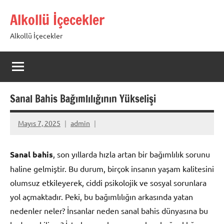
İçeriğe
Alkollü İçecekler
geç
Alkollü İçecekler
Sanal Bahis Bağımlılığının Yükselişi
Mayıs 7, 2025
admin
Sanal bahis
, son yıllarda hızla artan bir bağımlılık sorunu
haline gelmiştir. Bu durum, birçok insanın yaşam kalitesini
olumsuz etkileyerek, ciddi psikolojik ve sosyal sorunlara
yol açmaktadır. Peki, bu bağımlılığın arkasında yatan
nedenler neler? İnsanlar neden sanal bahis dünyasına bu