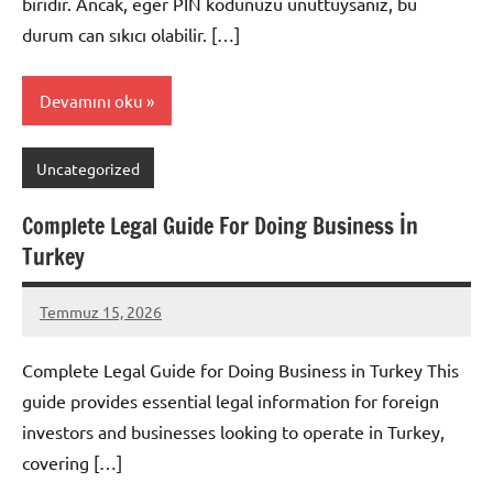
biridir. Ancak, eğer PIN kodunuzu unuttuysanız, bu
durum can sıkıcı olabilir. […]
Devamını oku
Uncategorized
Complete Legal Guide For Doing Business İn
Turkey
Temmuz 15, 2026
admin
Yorum
yapılmamış
Complete Legal Guide for Doing Business in Turkey This
guide provides essential legal information for foreign
investors and businesses looking to operate in Turkey,
covering […]