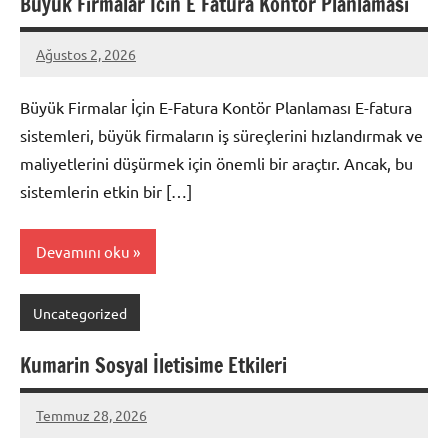
Buyuk Firmalar İcin E Fatura Kontor Planlamasi
Ağustos 2, 2026
admin
Yorum
yapılmamış
Büyük Firmalar İçin E-Fatura Kontör Planlaması E-fatura
sistemleri, büyük firmaların iş süreçlerini hızlandırmak ve
maliyetlerini düşürmek için önemli bir araçtır. Ancak, bu
sistemlerin etkin bir […]
Devamını oku
Uncategorized
Kumarin Sosyal İletisime Etkileri
Temmuz 28, 2026
admin
Yorum