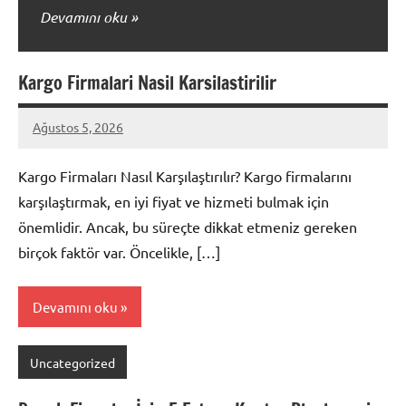
Devamını oku
Kargo Firmalari Nasil Karsilastirilir
Ağustos 5, 2026
admin
Yorum
yapılmamış
Kargo Firmaları Nasıl Karşılaştırılır? Kargo firmalarını
karşılaştırmak, en iyi fiyat ve hizmeti bulmak için
önemlidir. Ancak, bu süreçte dikkat etmeniz gereken
birçok faktör var. Öncelikle, […]
Devamını oku
Uncategorized