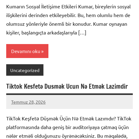
yapılmamış
Kumarın Sosyal İletişime Etkileri Kumar, bireylerin sosyal
ilişkilerini derinden etkileyebilir. Bu, hem olumlu hem de
olumsuz yönleriyle önemli bir konudur. Kumar oynayan
kişiler, başlangıçta arkadaşlarıyla […]
Devamını oku
Uncategorized
Tiktok Kesfetə Dusmək Ucun Nə Etmək Lazimdir
Temmuz 28, 2026
admin
Yorum
yapılmamış
TikTok Keşfetə Düşmək Üçün Nə Etmək Lazımdır? TikTok
platformasında daha geniş bir auditoriyaya çatmaq üçün
nələr etməli olduğunuzu öyrənəcəksiniz. Bu məqalədə,