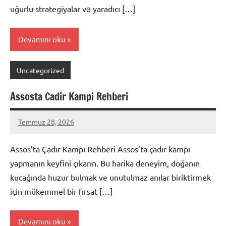
uğurlu strategiyalar və yaradıcı […]
Devamını oku
Uncategorized
Assosta Cadir Kampi Rehberi
Temmuz 28, 2026
admin
Yorum
yapılmamış
Assos’ta Çadır Kampı Rehberi Assos’ta çadır kampı
yapmanın keyfini çıkarın. Bu harika deneyim, doğanın
kucağında huzur bulmak ve unutulmaz anılar biriktirmek
için mükemmel bir fırsat […]
Devamını oku