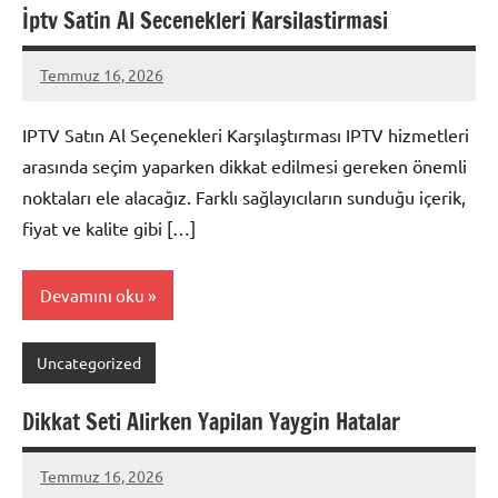
İptv Satin Al Secenekleri Karsilastirmasi
Temmuz 16, 2026
admin
Yorum
yapılmamış
IPTV Satın Al Seçenekleri Karşılaştırması IPTV hizmetleri
arasında seçim yaparken dikkat edilmesi gereken önemli
noktaları ele alacağız. Farklı sağlayıcıların sunduğu içerik,
fiyat ve kalite gibi […]
Devamını oku
Uncategorized
Dikkat Seti Alirken Yapilan Yaygin Hatalar
Temmuz 16, 2026
admin
Yorum