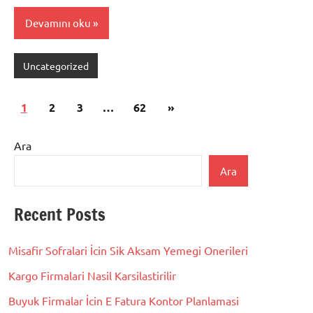
Devamını oku
Uncategorized
Yazı
Sonraki
1
2
3
…
62
»
sayfalaması
yazılar
Ara
Ara
Recent Posts
Misafir Sofralari İcin Sik Aksam Yemegi Onerileri
Kargo Firmalari Nasil Karsilastirilir
Buyuk Firmalar İcin E Fatura Kontor Planlamasi