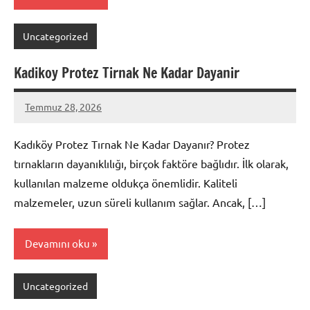
Uncategorized
Kadikoy Protez Tirnak Ne Kadar Dayanir
Temmuz 28, 2026
admin
Yorum
yapılmamış
Kadıköy Protez Tırnak Ne Kadar Dayanır? Protez
tırnakların dayanıklılığı, birçok faktöre bağlıdır. İlk olarak,
kullanılan malzeme oldukça önemlidir. Kaliteli
malzemeler, uzun süreli kullanım sağlar. Ancak, […]
Devamını oku
Uncategorized