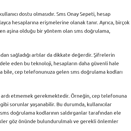
 kullanıcı dostu olmasıdır. Sms Onay Sepeti, hesap
layca hesaplarına erişmelerine olanak tanır. Ayrıca, birçok
zaten aşina olduğu bir yöntem olan sms doğrulama,
an sağladığı artılar da dikkate değerdir. Şifrelerin
adele eden bu teknoloji, hesapların daha güvenli hale
da bile, cep telefonunuza gelen sms doğrulama kodları
öz ardı etmemek gerekmektedir. Örneğin, cep telefonuna
ibi sorunlar yaşanabilir. Bu durumda, kullanıcılar
, sms doğrulama kodlarının saldırganlar tarafından ele
skler göz önünde bulundurulmalı ve gerekli önlemler