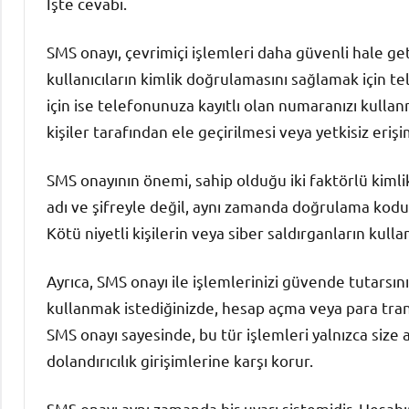
İşte cevabı.
SMS onayı, çevrimiçi işlemleri daha güvenli hale get
kullanıcıların kimlik doğrulamasını sağlamak için 
için ise telefonunuza kayıtlı olan numaranızı kull
kişiler tarafından ele geçirilmesi veya yetkisiz eriş
SMS onayının önemi, sahip olduğu iki faktörlü kimli
adı ve şifreyle değil, aynı zamanda doğrulama koduyl
Kötü niyetli kişilerin veya siber saldırganların kulla
Ayrıca, SMS onayı ile işlemlerinizi güvende tutarsın
kullanmak istediğinizde, hesap açma veya para trans
SMS onayı sayesinde, bu tür işlemleri yalnızca size 
dolandırıcılık girişimlerine karşı korur.
SMS onayı aynı zamanda bir uyarı sistemidir. Hesabın