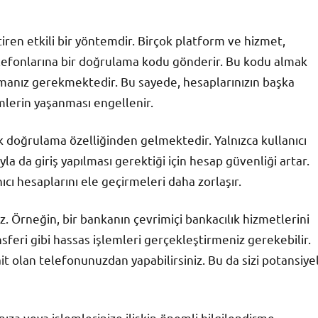
iren etkili bir yöntemdir. Birçok platform ve hizmet,
telefonlarına bir doğrulama kodu gönderir. Bu kodu almak
anmanız gerekmektedir. Bu sayede, hesaplarınızın başka
imlerin yaşanması engellenir.
k doğrulama özelliğinden gelmektedir. Yalnızca kullanıcı
a da giriş yapılması gerektiği için hesap güvenliği artar.
nıcı hesaplarını ele geçirmeleri daha zorlaşır.
ız. Örneğin, bir bankanın çevrimiçi bankacılık hizmetlerini
feri gibi hassas işlemleri gerçekleştirmeniz gerekebilir.
ait olan telefonunuzdan yapabilirsiniz. Bu da sizi potansiye
ıza veya işlemlerinize ilişkin önemli bilgilendirme