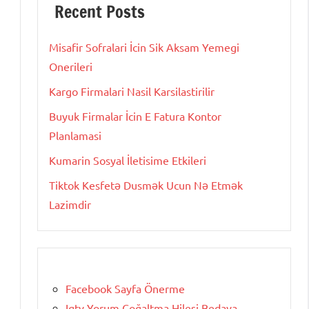
Recent Posts
Misafir Sofralari İcin Sik Aksam Yemegi
Onerileri
Kargo Firmalari Nasil Karsilastirilir
Buyuk Firmalar İcin E Fatura Kontor
Planlamasi
Kumarin Sosyal İletisime Etkileri
Tiktok Kesfetə Dusmək Ucun Nə Etmək
Lazimdir
Facebook Sayfa Önerme
Igtv Yorum Çoğaltma Hilesi Bedava