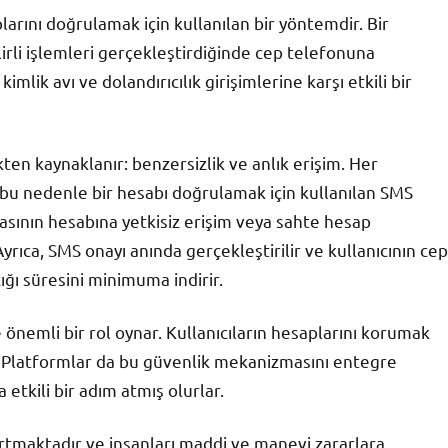
larını doğrulamak için kullanılan bir yöntemdir. Bir
irli işlemleri gerçekleştirdiğinde cep telefonuna
mlik avı ve dolandırıcılık girişimlerine karşı etkili bir
kten kaynaklanır: benzersizlik ve anlık erişim. Her
 bu nedenle bir hesabı doğrulamak için kullanılan SMS
kasının hesabına yetkisiz erişim veya sahte hesap
Ayrıca, SMS onayı anında gerçekleştirilir ve kullanıcının cep
çığı süresini minimuma indirir.
 önemli bir rol oynar. Kullanıcıların hesaplarını korumak
r. Platformlar da bu güvenlik mekanizmasını entegre
etkili bir adım atmış olurlar.
 artmaktadır ve insanları maddi ve manevi zararlara