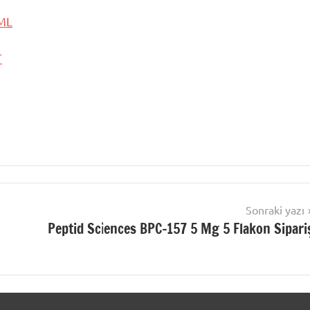
ML
T
Sonraki yazı
Peptid Sci̇ences BPC-157 5 Mg 5 Flakon Sipari