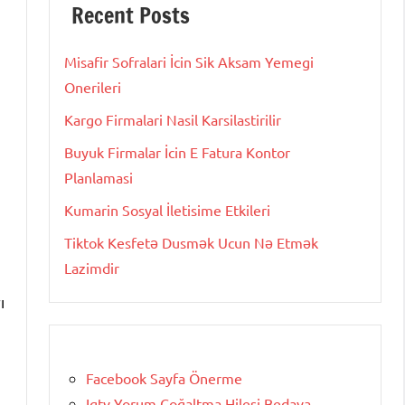
Recent Posts
Misafir Sofralari İcin Sik Aksam Yemegi
Onerileri
Kargo Firmalari Nasil Karsilastirilir
Buyuk Firmalar İcin E Fatura Kontor
Planlamasi
Kumarin Sosyal İletisime Etkileri
Tiktok Kesfetə Dusmək Ucun Nə Etmək
Lazimdir
ı
Facebook Sayfa Önerme
Igtv Yorum Çoğaltma Hilesi Bedava