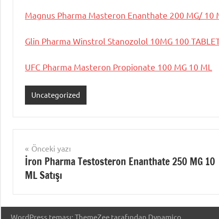
Magnus Pharma Masteron Enanthate 200 MG/ 10 
Glin Pharma Winstrol Stanozolol 10MG 100 TABLE
UFC Pharma Masteron Propionate 100 MG 10 ML
Uncategorized
Yazı
Önceki yazı
İron Pharma Testosteron Enanthate 250 MG 10
gezinmesi
ML Satışı
WordPress teması: ThemeZee tarafından Dynamico.