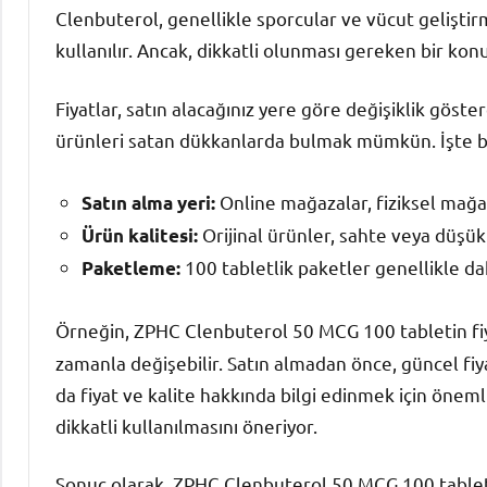
Clenbuterol, genellikle sporcular ve vücut geliştir
kullanılır. Ancak, dikkatli olunması gereken bir kon
Fiyatlar, satın alacağınız yere göre değişiklik göste
ürünleri satan dükkanlarda bulmak mümkün. İşte bu 
Online mağazalar, fiziksel mağaz
Satın alma yeri:
Orijinal ürünler, sahte veya düşük 
Ürün kalitesi:
100 tabletlik paketler genellikle dah
Paketleme:
Örneğin, ZPHC Clenbuterol 50 MCG 100 tabletin fi
zamanla değişebilir. Satın almadan önce, güncel fiya
da fiyat ve kalite hakkında bilgi edinmek için öneml
dikkatli kullanılmasını öneriyor.
Sonuç olarak, ZPHC Clenbuterol 50 MCG 100 tablet al