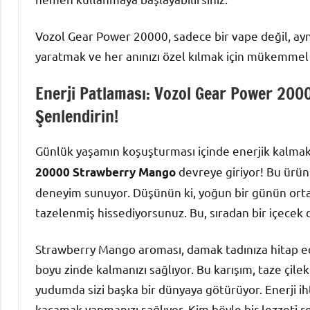
Vozol Gear Power 20000, sadece bir vape değil, ayn
yaratmak ve her anınızı özel kılmak için mükemmel 
Enerji Patlaması: Vozol Gear Power 20
Şenlendirin!
Günlük yaşamın koşuşturması içinde enerjik kalmak 
devreye giriyor! Bu ürün,
20000 Strawberry Mango
deneyim sunuyor. Düşünün ki, yoğun bir günün orta
tazelenmiş hissediyorsunuz. Bu, sıradan bir içecek d
Strawberry Mango aroması, damak tadınıza hitap ede
boyu zinde kalmanızı sağlıyor. Bu karışım, taze ç
yudumda sizi başka bir dünyaya götürüyor. Enerji iht
kaçamak yapmanızı sağlıyor. Kim böyle bir lezzeti r