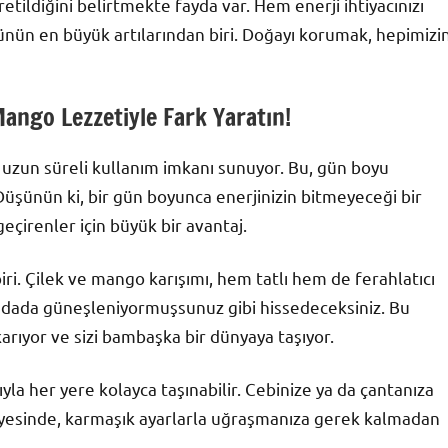
ildiğini belirtmekte fayda var. Hem enerji ihtiyacınızı
ün en büyük artılarından biri. Doğayı korumak, hepimizi
ango Lezzetiyle Fark Yaratın!
uzun süreli kullanım imkanı sunuyor. Bu, gün boyu
Düşünün ki, bir gün boyunca enerjinizin bitmeyeceği bir
eçirenler için büyük bir avantaj.
iri. Çilek ve mango karışımı, hem tatlı hem de ferahlatıcı
 adada güneşleniyormuşsunuz gibi hissedeceksiniz. Bu
karıyor ve sizi bambaşka bir dünyaya taşıyor.
a her yere kolayca taşınabilir. Cebinize ya da çantanıza
ü sayesinde, karmaşık ayarlarla uğraşmanıza gerek kalmadan