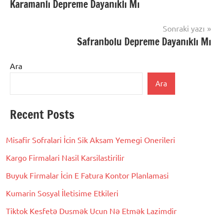
Karamanlı Depreme Dayanıklı Mı
gezinmesi
Sonraki yazı
Safranbolu Depreme Dayanıklı Mı
Ara
Ara
Recent Posts
Misafir Sofralari İcin Sik Aksam Yemegi Onerileri
Kargo Firmalari Nasil Karsilastirilir
Buyuk Firmalar İcin E Fatura Kontor Planlamasi
Kumarin Sosyal İletisime Etkileri
Tiktok Kesfetə Dusmək Ucun Nə Etmək Lazimdir