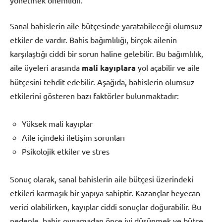
Sanal bahislerin aile bütçesinde yaratabileceği olumsuz
etkiler de vardır. Bahis bağımlılığı, birçok ailenin
karşılaştığı ciddi bir sorun haline gelebilir. Bu bağımlılık,
aile üyeleri arasında
mali kayıplara
yol açabilir ve aile
bütçesini tehdit edebilir. Aşağıda, bahislerin olumsuz
etkilerini gösteren bazı faktörler bulunmaktadır:
Yüksek mali kayıplar
Aile içindeki iletişim sorunları
Psikolojik etkiler ve stres
Sonuç olarak, sanal bahislerin aile bütçesi üzerindeki
etkileri karmaşık bir yapıya sahiptir. Kazançlar heyecan
verici olabilirken, kayıplar ciddi sonuçlar doğurabilir. Bu
nedenle, bahis oynamadan önce iyi düşünmek ve bütçe