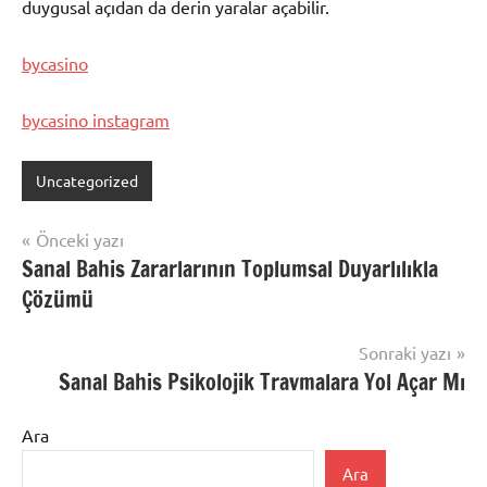
duygusal açıdan da derin yaralar açabilir.
bycasino
bycasino instagram
Uncategorized
Yazı
Önceki yazı
Sanal Bahis Zararlarının Toplumsal Duyarlılıkla
gezinmesi
Çözümü
Sonraki yazı
Sanal Bahis Psikolojik Travmalara Yol Açar Mı
Ara
Ara