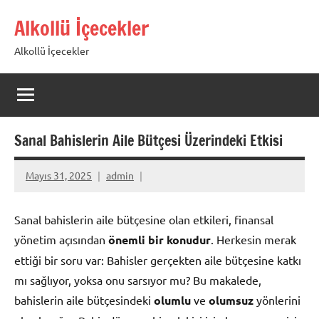
İçeriğe
Alkollü İçecekler
geç
Alkollü İçecekler
Sanal Bahislerin Aile Bütçesi Üzerindeki Etkisi
Mayıs 31, 2025
admin
Sanal bahislerin aile bütçesine olan etkileri, finansal
yönetim açısından
önemli bir konudur
. Herkesin merak
ettiği bir soru var: Bahisler gerçekten aile bütçesine katkı
mı sağlıyor, yoksa onu sarsıyor mu? Bu makalede,
bahislerin aile bütçesindeki
olumlu
ve
olumsuz
yönlerini