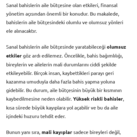
Sanal bahislerin aile bütçesine olan etkileri, finansal
yönetim açısından önemli bir konudur. Bu makalede,
bahislerin aile bütçesindeki olumlu ve olumsuz yönleri
ele alınacaktır.
Sanal bahislerin aile bütçesinde yaratabileceği
olumsuz
etkiler
göz ardı edilemez. Öncelikle, bahis bağımlılığı,
bireylerin ve ailelerin mali durumlarını ciddi şekilde
etkileyebilir. Birçok insan, kaybettikleri parayı geri
kazanma umuduyla daha fazla bahis yapma yoluna
gidebilir. Bu durum, aile bütçesinin büyük bir kısmının
kaybedilmesine neden olabilir.
Yüksek riskli bahisler
,
kısa sürede büyük kayıplara yol açabilir ve bu da aile
içindeki huzuru tehdit eder.
Bunun yanı sıra,
mali kayıplar
sadece bireyleri değil,