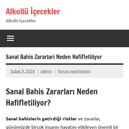
İçeriğe
Alkollü İçecekler
geç
Alkollü İçecekler
Sanal Bahis Zararlari Neden Hafifletiliyor
Şubat 9, 2026
admin
Yorum yapılmamış
Sanal Bahis Zararları Neden
Hafifletiliyor?
Sanal bahislerin getirdiği riskler
ve zararlar,
günümüzde birçok insanın hayatını etkileyen önemli bir