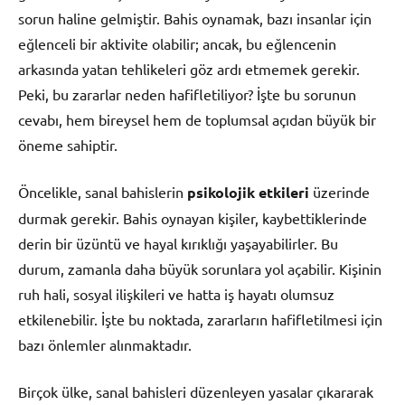
sorun haline gelmiştir. Bahis oynamak, bazı insanlar için
eğlenceli bir aktivite olabilir; ancak, bu eğlencenin
arkasında yatan tehlikeleri göz ardı etmemek gerekir.
Peki, bu zararlar neden hafifletiliyor? İşte bu sorunun
cevabı, hem bireysel hem de toplumsal açıdan büyük bir
öneme sahiptir.
Öncelikle, sanal bahislerin
psikolojik etkileri
üzerinde
durmak gerekir. Bahis oynayan kişiler, kaybettiklerinde
derin bir üzüntü ve hayal kırıklığı yaşayabilirler. Bu
durum, zamanla daha büyük sorunlara yol açabilir. Kişinin
ruh hali, sosyal ilişkileri ve hatta iş hayatı olumsuz
etkilenebilir. İşte bu noktada, zararların hafifletilmesi için
bazı önlemler alınmaktadır.
Birçok ülke, sanal bahisleri düzenleyen yasalar çıkararak