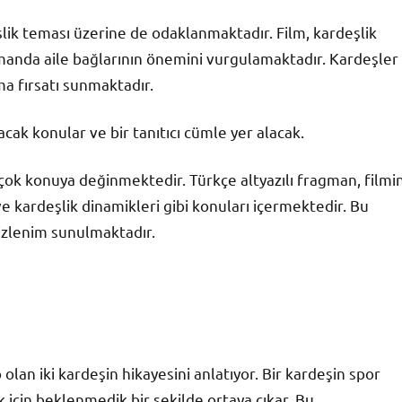
eşlik teması üzerine de odaklanmaktadır. Film, kardeşlik
 zamanda aile bağlarının önemini vurgulamaktadır. Kardeşler
rma fırsatı sunmaktadır.
cak konular ve bir tanıtıcı cümle yer alacak.
çok konuya değinmektedir. Türkçe altyazılı fragman, filmi
 ve kardeşlik dinamikleri gibi konuları içermektedir. Bu
n izlenim sunulmaktadır.
olan iki kardeşin hikayesini anlatıyor. Bir kardeşin spor
 için beklenmedik bir şekilde ortaya çıkar. Bu