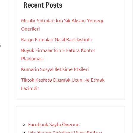
Recent Posts
Misafir Sofralari İcin Sik Aksam Yemegi
Onerileri
Kargo Firmalari Nasil Karsilastirilir
n
Buyuk Firmalar İcin E Fatura Kontor
Planlamasi
Kumarin Sosyal İletisime Etkileri
Tiktok Kesfetə Dusmək Ucun Nə Etmək
Lazimdir
Facebook Sayfa Önerme
Igtv Yorum Çoğaltma Hilesi Bedava