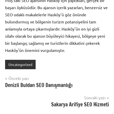
Muş'taki SEO ajansının Hasköy için yaptıkları, gerçek bir
başarı öyküsüdür. Bu ajansın içerik yazarları, benzersiz ve
SEO odaklı makalelerle Hasköy'ü göz önünde
bulundurmuş ve bölgenin turizm potansiyelini tam
anlamıyla ortaya çıkarmışlardır. Hasköy'ün en iyi gizli
silahı olarak bu ajansın büyüleyici hikayesi, bölgeye yeni
bir başlangıç sağlamış ve turistlerin dikkatini çekerek
Hasköy'ün önemini vurgulamıştır.
Uncategorized
Yazı
Önceki yazı
Denizli Buldan SEO Danışmanlığı
gezinmesi
Sonraki yazı
Sakarya Arifiye SEO Hizmeti