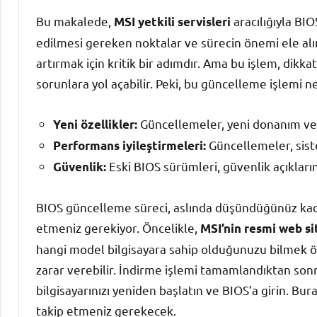
Bu makalede,
aracılığıyla BIO
MSI yetkili servisleri
edilmesi gereken noktalar ve sürecin önemi ele alın
artırmak için kritik bir adımdır. Ama bu işlem, dikkat
sorunlara yol açabilir. Peki, bu güncelleme işlemi 
Güncellemeler, yeni donanım ve y
Yeni özellikler:
Güncellemeler, siste
Performans iyileştirmeleri:
Eski BIOS sürümleri, güvenlik açıklarına
Güvenlik:
BIOS güncelleme süreci, aslında düşündüğünüz kada
etmeniz gerekiyor. Öncelikle,
MSI’nin resmi web si
hangi model bilgisayara sahip olduğunuzu bilmek ö
zarar verebilir. İndirme işlemi tamamlandıktan sonr
bilgisayarınızı yeniden başlatın ve BIOS’a girin. Bu
takip etmeniz gerekecek.