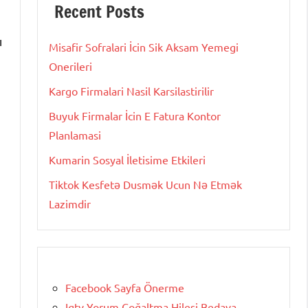
Recent Posts
ı
Misafir Sofralari İcin Sik Aksam Yemegi
Onerileri
Kargo Firmalari Nasil Karsilastirilir
Buyuk Firmalar İcin E Fatura Kontor
Planlamasi
Kumarin Sosyal İletisime Etkileri
Tiktok Kesfetə Dusmək Ucun Nə Etmək
Lazimdir
Facebook Sayfa Önerme
Igtv Yorum Çoğaltma Hilesi Bedava