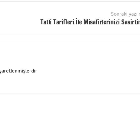
Sonraki yazı
Tatli Tarifleri İle Misafirlerinizi Sasirti
işaretlenmişlerdir