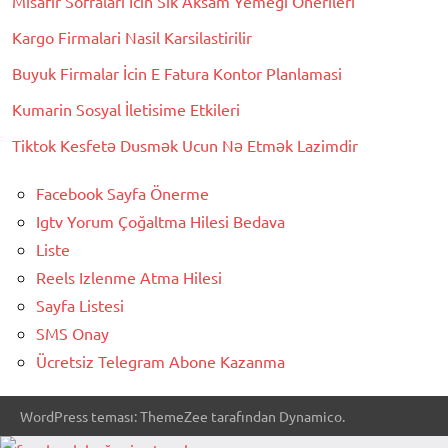
Misafir Sofralari İcin Sik Aksam Yemegi Onerileri
Kargo Firmalari Nasil Karsilastirilir
Buyuk Firmalar İcin E Fatura Kontor Planlamasi
Kumarin Sosyal İletisime Etkileri
Tiktok Kesfetə Dusmək Ucun Nə Etmək Lazimdir
Facebook Sayfa Önerme
Igtv Yorum Çoğaltma Hilesi Bedava
Liste
Reels Izlenme Atma Hilesi
Sayfa Listesi
SMS Onay
Ücretsiz Telegram Abone Kazanma
WordPress teması: ThemeZee tarafından Dynamico.