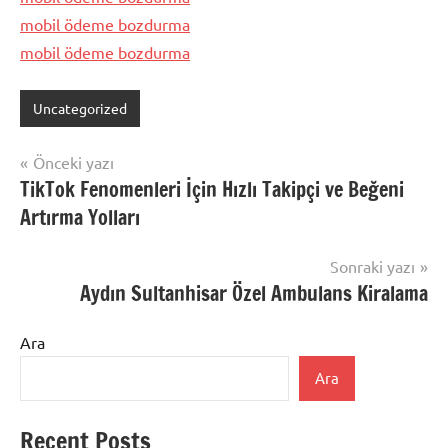
mobil ödeme bozdurma
mobil ödeme bozdurma
Uncategorized
Yazı
Önceki yazı
TikTok Fenomenleri İçin Hızlı Takipçi ve Beğeni
gezinmesi
Artırma Yolları
Sonraki yazı
Aydın Sultanhisar Özel Ambulans Kiralama
Ara
Ara
Recent Posts