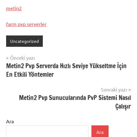
metin2
farm pvp serverler
Uncategorized
Yazı
Önceki yazı
Metin2 Pvp Serverda Hızlı Seviye Yükseltme İçin
gezinmesi
En Etkili Yöntemler
Sonraki yazı
Metin2 Pvp Sunucularında PvP Sistemi Nasıl
Çalışır
Ara
Ara