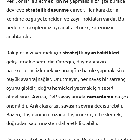
Peki, onları alt etmek için ne yapmalısınız? İşte burada
devreye
stratejik düşünme
giriyor. Her karakterin
kendine özgü yetenekleri ve zayıf noktaları vardır. Bu
nedenle, rakiplerinizi iyi analiz etmek, zaferinizin
anahtarıdır.
Rakiplerinizi yenmek için
stratejik oyun taktikleri
geliştirmek önemlidir. Örneğin, düşmanınızın
hareketlerini izlemek ve ona göre hamle yapmak, size
büyük avantaj sağlar. Unutmayın, her savaş bir satranç
oyunu gibidir; doğru hamleleri yapmak için sabırlı
olmalısınız. Ayrıca, PvP savaşlarında
zamanlama
da çok
önemlidir. Anlık kararlar, savaşın seyrini değiştirebilir.
Bazen, düşmanınızı tuzağa düşürmek için beklemek,
doğrudan saldırmaktan daha etkili olabilir.
Doğru karakol ve ekipman seçimi, PvP savaşlarında zafer