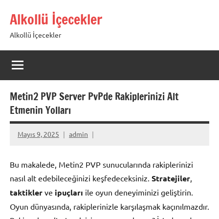
İçeriğe
Alkollü İçecekler
geç
Alkollü İçecekler
Metin2 PVP Server PvPde Rakiplerinizi Alt
Etmenin Yolları
Mayıs 9, 2025
admin
Bu makalede, Metin2 PVP sunucularında rakiplerinizi
nasıl alt edebileceğinizi keşfedeceksiniz.
Stratejiler
,
taktikler
ve
ipuçları
ile oyun deneyiminizi geliştirin.
Oyun dünyasında, rakiplerinizle karşılaşmak kaçınılmazdır.