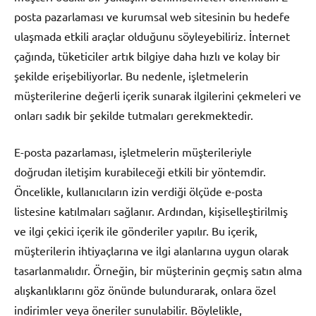
posta pazarlaması ve kurumsal web sitesinin bu hedefe
ulaşmada etkili araçlar olduğunu söyleyebiliriz. İnternet
çağında, tüketiciler artık bilgiye daha hızlı ve kolay bir
şekilde erişebiliyorlar. Bu nedenle, işletmelerin
müşterilerine değerli içerik sunarak ilgilerini çekmeleri ve
onları sadık bir şekilde tutmaları gerekmektedir.
E-posta pazarlaması, işletmelerin müşterileriyle
doğrudan iletişim kurabileceği etkili bir yöntemdir.
Öncelikle, kullanıcıların izin verdiği ölçüde e-posta
listesine katılmaları sağlanır. Ardından, kişiselleştirilmiş
ve ilgi çekici içerik ile gönderiler yapılır. Bu içerik,
müşterilerin ihtiyaçlarına ve ilgi alanlarına uygun olarak
tasarlanmalıdır. Örneğin, bir müşterinin geçmiş satın alma
alışkanlıklarını göz önünde bulundurarak, onlara özel
indirimler veya öneriler sunulabilir. Böylelikle,