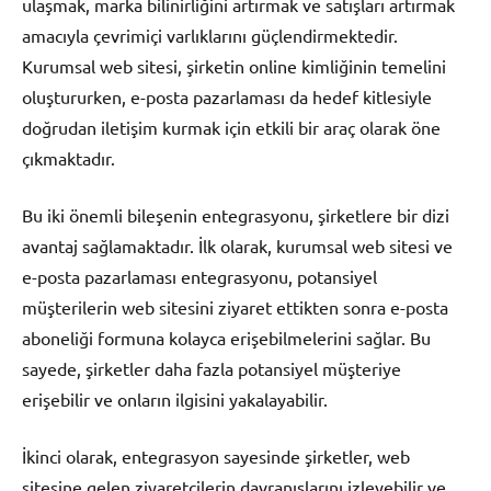
ulaşmak, marka bilinirliğini artırmak ve satışları artırmak
amacıyla çevrimiçi varlıklarını güçlendirmektedir.
Kurumsal web sitesi, şirketin online kimliğinin temelini
oluştururken, e-posta pazarlaması da hedef kitlesiyle
doğrudan iletişim kurmak için etkili bir araç olarak öne
çıkmaktadır.
Bu iki önemli bileşenin entegrasyonu, şirketlere bir dizi
avantaj sağlamaktadır. İlk olarak, kurumsal web sitesi ve
e-posta pazarlaması entegrasyonu, potansiyel
müşterilerin web sitesini ziyaret ettikten sonra e-posta
aboneliği formuna kolayca erişebilmelerini sağlar. Bu
sayede, şirketler daha fazla potansiyel müşteriye
erişebilir ve onların ilgisini yakalayabilir.
İkinci olarak, entegrasyon sayesinde şirketler, web
sitesine gelen ziyaretçilerin davranışlarını izleyebilir ve