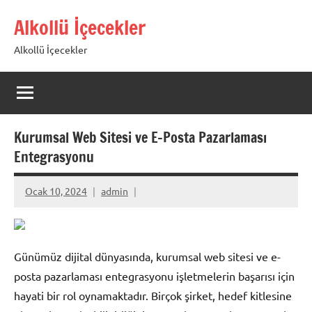
İçeriğe
Alkollü İçecekler
geç
Alkollü İçecekler
Kurumsal Web Sitesi ve E-Posta Pazarlaması
Entegrasyonu
Ocak 10, 2024
admin
Günümüz dijital dünyasında, kurumsal web sitesi ve e-
posta pazarlaması entegrasyonu işletmelerin başarısı için
hayati bir rol oynamaktadır. Birçok şirket, hedef kitlesine