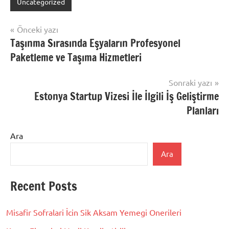
Uncategorized
Yazı
Önceki yazı
Taşınma Sırasında Eşyaların Profesyonel
gezinmesi
Paketleme ve Taşıma Hizmetleri
Sonraki yazı
Estonya Startup Vizesi İle İlgili İş Geliştirme
Planları
Ara
Ara
Recent Posts
Misafir Sofralari İcin Sik Aksam Yemegi Onerileri