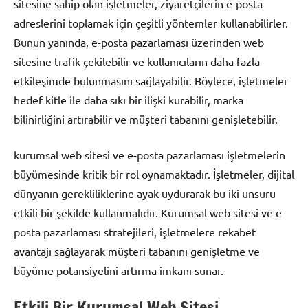
sitesine sahip olan işletmeler, ziyaretçilerin e-posta
adreslerini toplamak için çeşitli yöntemler kullanabilirler.
Bunun yanında, e-posta pazarlaması üzerinden web
sitesine trafik çekilebilir ve kullanıcıların daha fazla
etkileşimde bulunmasını sağlayabilir. Böylece, işletmeler
hedef kitle ile daha sıkı bir ilişki kurabilir, marka
bilinirliğini artırabilir ve müşteri tabanını genişletebilir.
kurumsal web sitesi ve e-posta pazarlaması işletmelerin
büyümesinde kritik bir rol oynamaktadır. İşletmeler, dijital
dünyanın gerekliliklerine ayak uydurarak bu iki unsuru
etkili bir şekilde kullanmalıdır. Kurumsal web sitesi ve e-
posta pazarlaması stratejileri, işletmelere rekabet
avantajı sağlayarak müşteri tabanını genişletme ve
büyüme potansiyelini artırma imkanı sunar.
Etkili Bir Kurumsal Web Sitesi