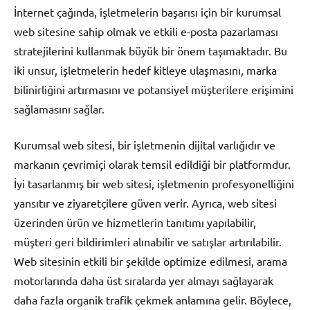
İnternet çağında, işletmelerin başarısı için bir kurumsal
web sitesine sahip olmak ve etkili e-posta pazarlaması
stratejilerini kullanmak büyük bir önem taşımaktadır. Bu
iki unsur, işletmelerin hedef kitleye ulaşmasını, marka
bilinirliğini artırmasını ve potansiyel müşterilere erişimini
sağlamasını sağlar.
Kurumsal web sitesi, bir işletmenin dijital varlığıdır ve
markanın çevrimiçi olarak temsil edildiği bir platformdur.
İyi tasarlanmış bir web sitesi, işletmenin profesyonelliğini
yansıtır ve ziyaretçilere güven verir. Ayrıca, web sitesi
üzerinden ürün ve hizmetlerin tanıtımı yapılabilir,
müşteri geri bildirimleri alınabilir ve satışlar artırılabilir.
Web sitesinin etkili bir şekilde optimize edilmesi, arama
motorlarında daha üst sıralarda yer almayı sağlayarak
daha fazla organik trafik çekmek anlamına gelir. Böylece,