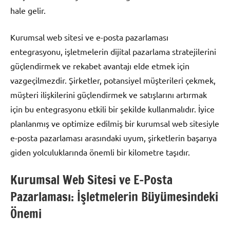
hale gelir.
Kurumsal web sitesi ve e-posta pazarlaması
entegrasyonu, işletmelerin dijital pazarlama stratejilerini
güçlendirmek ve rekabet avantajı elde etmek için
vazgeçilmezdir. Şirketler, potansiyel müşterileri çekmek,
müşteri ilişkilerini güçlendirmek ve satışlarını artırmak
için bu entegrasyonu etkili bir şekilde kullanmalıdır. İyice
planlanmış ve optimize edilmiş bir kurumsal web sitesiyle
e-posta pazarlaması arasındaki uyum, şirketlerin başarıya
giden yolculuklarında önemli bir kilometre taşıdır.
Kurumsal Web Sitesi ve E-Posta
Pazarlaması: İşletmelerin Büyümesindeki
Önemi