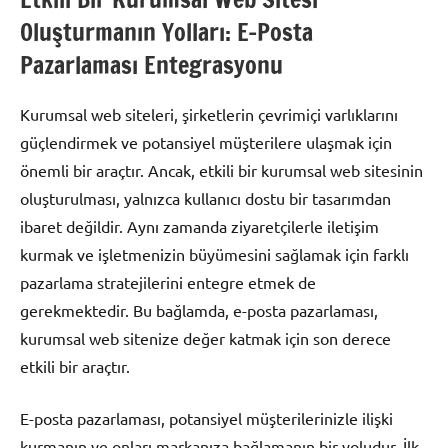
Oluşturmanın Yolları: E-Posta
Pazarlaması Entegrasyonu
Kurumsal web siteleri, şirketlerin çevrimiçi varlıklarını
güçlendirmek ve potansiyel müşterilere ulaşmak için
önemli bir araçtır. Ancak, etkili bir kurumsal web sitesinin
oluşturulması, yalnızca kullanıcı dostu bir tasarımdan
ibaret değildir. Aynı zamanda ziyaretçilerle iletişim
kurmak ve işletmenizin büyümesini sağlamak için farklı
pazarlama stratejilerini entegre etmek de
gerekmektedir. Bu bağlamda, e-posta pazarlaması,
kurumsal web sitenize değer katmak için son derece
etkili bir araçtır.
E-posta pazarlaması, potansiyel müşterilerinizle ilişki
kurmanın ve onları markanıza bağlamanın bir yoludur. İlk