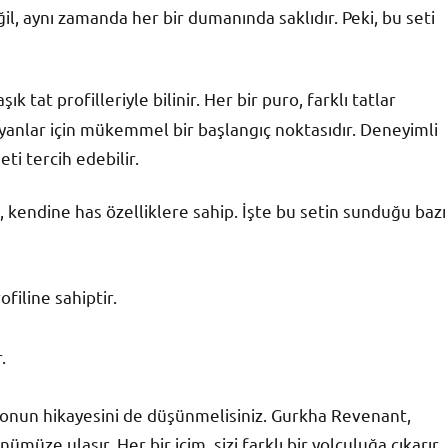
ğil, aynı zamanda her bir dumanında saklıdır. Peki, bu seti
ık tat profilleriyle bilinir. Her bir puro, farklı tatlar
ayanlar için mükemmel bir başlangıç noktasıdır. Deneyimli
eti tercih edebilir.
o, kendine has özelliklere sahip. İşte bu setin sunduğu bazı
filine sahiptir.
.
a onun hikayesini de düşünmelisiniz. Gurkha Revenant,
müze ulaşır. Her bir içim, sizi farklı bir yolculuğa çıkarır.