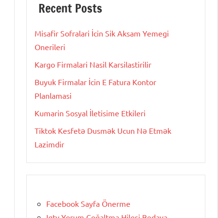
Recent Posts
Misafir Sofralari İcin Sik Aksam Yemegi
Onerileri
Kargo Firmalari Nasil Karsilastirilir
Buyuk Firmalar İcin E Fatura Kontor
Planlamasi
Kumarin Sosyal İletisime Etkileri
Tiktok Kesfetə Dusmək Ucun Nə Etmək
Lazimdir
Facebook Sayfa Önerme
Igtv Yorum Çoğaltma Hilesi Bedava