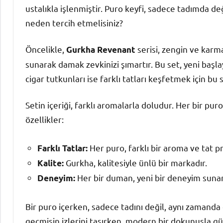
ustalıkla işlenmiştir. Puro keyfi, sadece tadımda de
neden tercih etmelisiniz?
Öncelikle,
serisi, zengin ve karmaş
Gurkha Revenant
sunarak damak zevkinizi şımartır. Bu set, yeni başl
cigar tutkunları ise farklı tatları keşfetmek için bu s
Setin içeriği, farklı aromalarla doludur. Her bir pur
özellikler:
Her puro, farklı bir aroma ve tat pro
Farklı Tatlar:
Gurkha, kalitesiyle ünlü bir markadır.
Kalite:
Her bir duman, yeni bir deneyim sunar
Deneyim:
Bir puro içerken, sadece tadını değil, aynı zamand
geçmişin izlerini taşırken, modern bir dokunuşla günü