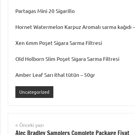
Partagas Mini 20 Sigarillo
Hornet Watermelon Karpuz Aromalı sarma kağıdı – 
Xen 6mm Poşet Sigara Sarma Filtresi
Old Holborn Slim Poşet Sigara Sarma Filtresi
Amber Leaf Sarı ithal tütün – 50gr
Uncategorized
Yazı
Önceki yazı
Alec Bradley Samplers Complete Package Fiyat
gezinmesi