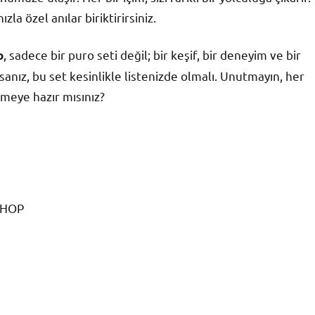
la özel anılar biriktirirsiniz.
, sadece bir puro seti değil; bir keşif, bir deneyim ve bir
o
nız, bu set kesinlikle listenizde olmalı. Unutmayın, her
tmeye hazır mısınız?
ESHOP