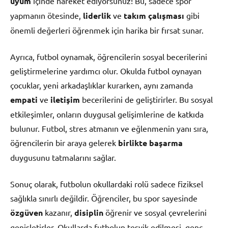
uyum
içinde hareket ediyorsunuz! Bu, sadece spor
yapmanın ötesinde,
liderlik
ve
takım çalışması
gibi
önemli değerleri öğrenmek için harika bir fırsat sunar.
Ayrıca, futbol oynamak, öğrencilerin sosyal becerilerini
geliştirmelerine yardımcı olur. Okulda futbol oynayan
çocuklar, yeni arkadaşlıklar kurarken, aynı zamanda
empati
ve
iletişim
becerilerini de geliştirirler. Bu sosyal
etkileşimler, onların duygusal gelişimlerine de katkıda
bulunur. Futbol, stres atmanın ve eğlenmenin yanı sıra,
öğrencilerin bir araya gelerek
birlikte başarma
duygusunu tatmalarını sağlar.
Sonuç olarak, futbolun okullardaki rolü sadece fiziksel
sağlıkla sınırlı değildir. Öğrenciler, bu spor sayesinde
özgüven
kazanır,
disiplin
öğrenir ve sosyal çevrelerini
genişletirler. Okullarda futbolun teşvik edilmesi, genç