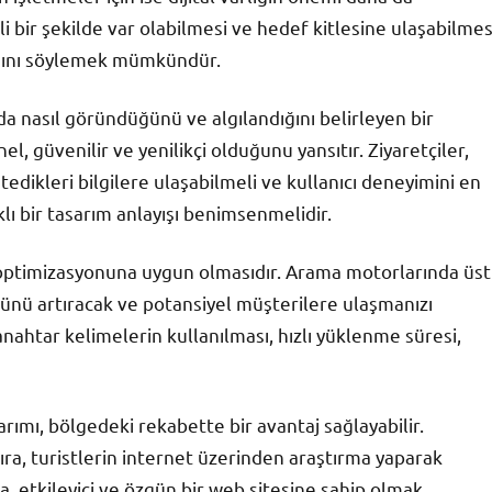
i bir şekilde var olabilmesi ve hedef kitlesine ulaşabilmes
ığını söylemek mümkündür.
da nasıl göründüğünü ve algılandığını belirleyen bir
el, güvenilir ve yenilikçi olduğunu yansıtır. Ziyaretçiler,
tedikleri bilgilere ulaşabilmeli ve kullanıcı deneyimini en
klı bir tasarım anlayışı benimsenmelidir.
 optimizasyonuna uygun olmasıdır. Arama motorlarında üst
ğünü artıracak ve potansiyel müşterilere ulaşmanızı
nahtar kelimelerin kullanılması, hızlı yüklenme süresi,
rımı, bölgedeki rekabette bir avantaj sağlayabilir.
ıra, turistlerin internet üzerinden araştırma yaparak
a, etkileyici ve özgün bir web sitesine sahip olmak,