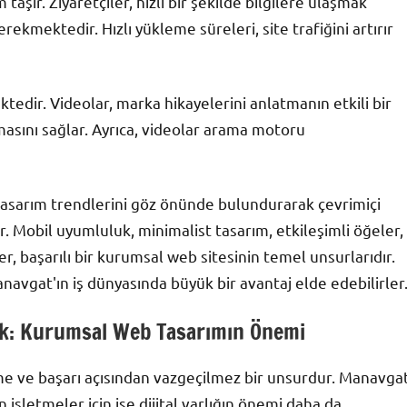
şır. Ziyaretçiler, hızlı bir şekilde bilgilere ulaşmak
erekmektedir. Hızlı yükleme süreleri, site trafiğini artırır
ktedir. Videolar, marka hikayelerini anlatmanın etkili bir
masını sağlar. Ayrıca, videolar arama motoru
tasarım trendlerini göz önünde bulundurarak çevrimiçi
ir. Mobil uyumluluk, minimalist tasarım, etkileşimli öğeler,
ler, başarılı bir kurumsal web sitesinin temel unsurlarıdır.
avgat'ın iş dünyasında büyük bir avantaj elde edebilirler
uluk: Kurumsal Web Tasarımın Önemi
me ve başarı açısından vazgeçilmez bir unsurdur. Manavga
n işletmeler için ise dijital varlığın önemi daha da