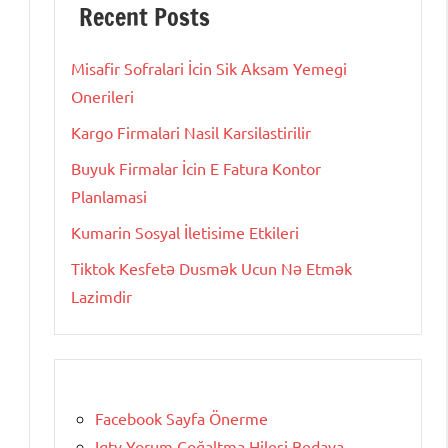
Recent Posts
Misafir Sofralari İcin Sik Aksam Yemegi
Onerileri
Kargo Firmalari Nasil Karsilastirilir
Buyuk Firmalar İcin E Fatura Kontor
Planlamasi
Kumarin Sosyal İletisime Etkileri
Tiktok Kesfetə Dusmək Ucun Nə Etmək
Lazimdir
Facebook Sayfa Önerme
Igtv Yorum Çoğaltma Hilesi Bedava