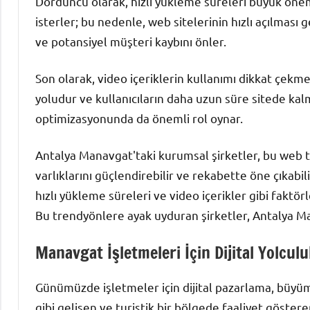
Dördüncü olarak, hızlı yükleme süreleri büyük önem ta
isterler; bu nedenle, web sitelerinin hızlı açılması g
ve potansiyel müşteri kaybını önler.
Son olarak, video içeriklerin kullanımı dikkat çekme
yoludur ve kullanıcıların daha uzun süre sitede kal
optimizasyonunda da önemli rol oynar.
Antalya Manavgat'taki kurumsal şirketler, bu web 
varlıklarını güçlendirebilir ve rekabette öne çıkabil
hızlı yükleme süreleri ve video içerikler gibi faktör
Bu trendyönlere ayak uyduran şirketler, Antalya Man
Manavgat İşletmeleri İçin Dijital Yolc
Günümüzde işletmeler için dijital pazarlama, büyü
gibi gelişen ve turistik bir bölgede faaliyet göstere