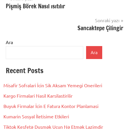
Pişmiş Börek Nasıl ısıtılır
gezinmesi
Sonraki yazı
Sancaktepe Çilingir
Ara
Ara
Recent Posts
Misafir Sofralari İcin Sik Aksam Yemegi Onerileri
Kargo Firmalari Nasil Karsilastirilir
Buyuk Firmalar İcin E Fatura Kontor Planlamasi
Kumarin Sosyal İletisime Etkileri
Tiktok Kesfetə Dusmək Ucun Nə Etmək Lazimdir